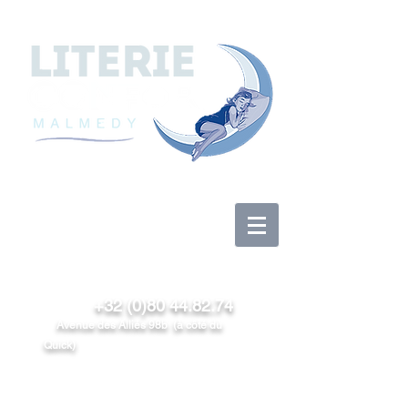
Anmelden
+32 (0)80 44.82.74
Avenue des Alliés 98b (à côté du
Quick)