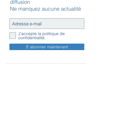
diffusion
Ne manquez aucune actualité
J’accepte la politique de
confidentialité.
S`abonner maintenant
Contact
Horaires
Adresse
d'ouverture
Inscription
Message - mailing
Newsletter
Conditions
générales