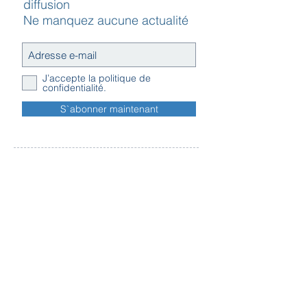
diffusion
Ne manquez aucune actualité
J’accepte la politique de
confidentialité.
S`abonner maintenant
Contact
Horaires
Adresse
d'ouverture
Inscription
Message - mailing
Newsletter
Conditions
générales