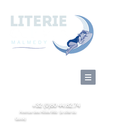
Log In
+32 (0)80 44.82.74
Avenue des Alliés 98b (à côté du
Quick)