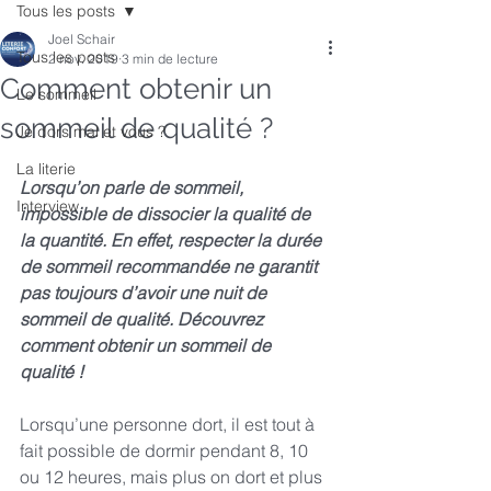
Tous les posts
Joel Schair
Tous les posts
2 nov. 2019
3 min de lecture
Comment obtenir un
Le sommeil
sommeil de qualité ?
Je dors mal et vous ?
La literie
Lorsqu’on parle de sommeil, 
Interview
impossible de dissocier la qualité de 
la quantité. En effet, respecter la durée 
de sommeil recommandée ne garantit 
pas toujours d’avoir une nuit de 
sommeil de qualité. Découvrez 
comment obtenir un sommeil de 
qualité ! 
Lorsqu’une personne dort, il est tout à 
fait possible de dormir pendant 8, 10 
ou 12 heures, mais plus on dort et plus 