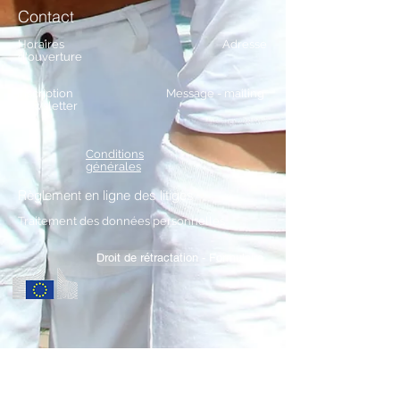
Contact
Horaires
Adresse
d'ouverture
Inscription
Message - mailing
Newsletter
Conditions
générales
Règlement en ligne des litiges
Traitement
des données personnelles
Droit de rétractation - Formulaire
JSM SPRL
LITERIE CONFORT Malmedy
Avenue des Alliés 98b