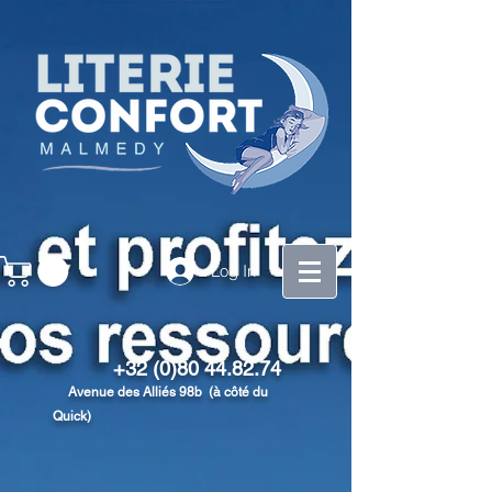
Log In
+32 (0)80 44.82.74
Avenue des Alliés 98b (à côté du
Quick)