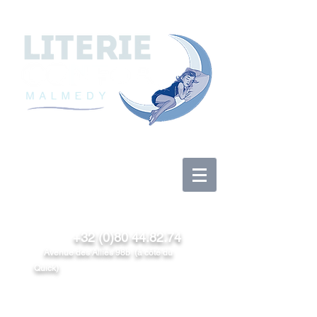
Log In
+32 (0)80 44.82.74
Avenue des Alliés 98b (à côté du
Quick)