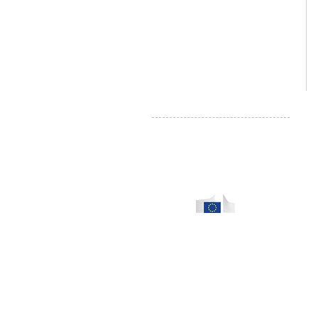
info@literieconfortmalmedy.be
TVA: BE 0874.307.124
Droit de rétractation - Formulaire
Règlement en ligne des litiges