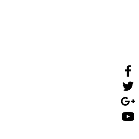
Contact
Adresse
Horaires
d'ouverture
Inscription Newsletter
Message - mailing
Traitement
des données personnelles