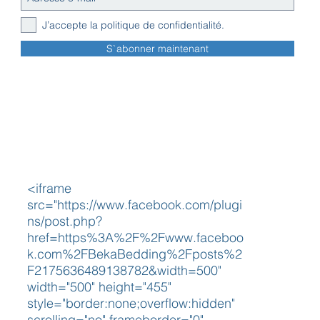
J’accepte la politique de confidentialité.
S`abonner maintenant
<iframe
src="https://www.facebook.com/plugi
ns/post.php?
href=https%3A%2F%2Fwww.faceboo
k.com%2FBekaBedding%2Fposts%2
F2175636489138782&width=500"
width="500" height="455"
style="border:none;overflow:hidden"
scrolling="no" frameborder="0"