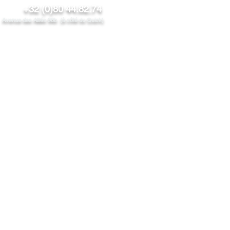
+32 (0)80 44.82.74
venue des Alliés 98b (à côté du Quick)
NOS PRODUITS
PROMOS/News
CONTACT
PROS