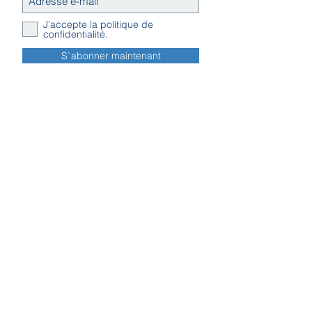
J’accepte la politique de
confidentialité.
S`abonner maintenant
Contact
Horaires
Adresse
d'ouverture
Inscription
Message - mailing
Newsletter
Conditions
générales
Règlement en ligne des litiges
Traitement
des données personnelles