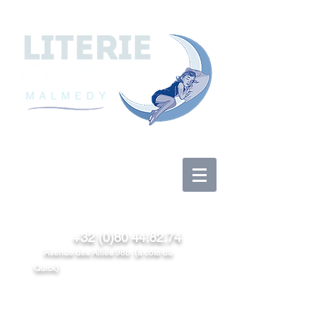
Log In
+32 (0)80 44.82.74
Avenue des Alliés 98b (à côté du
Quick)