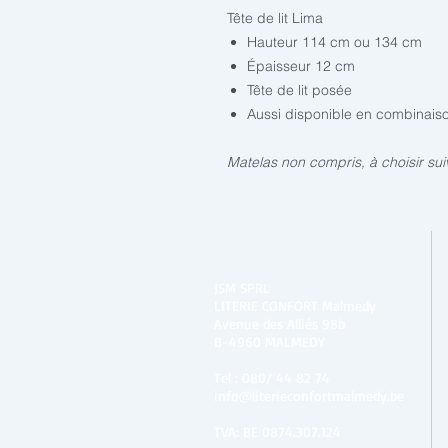
Tête de lit Lima
Hauteur 114 cm ou 134 cm
Épaisseur 12 cm
Tête de lit posée
Aussi disponible en combinai
Matelas non compris, à choisir sui
JSM SPRL
LITERIE CONFORT Malmedy
Avenue des Alliés 98b
B-4960 MALMEDY
Tel :
080/ 44 82 74
info@literieconfortmalmedy.be
TVA: BE 0874.307.124