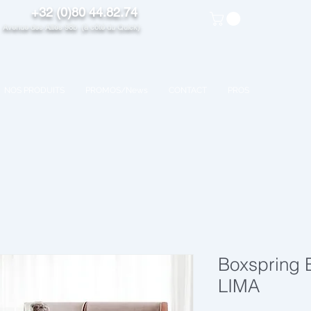
+32 (0)80 44.82.74
venue des Alliés 98b (à côté du Quick)
NOS PRODUITS
PROMOS/News
CONTACT
PROS
Boxspring 
LIMA