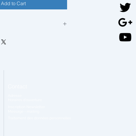
Add to Cart
 sous 6 semaines
Contact
Adresse
Horaires
d'ouverture
Inscription Newsletter
Message - mailing
Traitement
des données personnelles