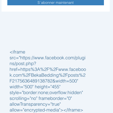
S`abonner maintenant
<iframe
src="https://www.facebook.com/plugi
ns/post.php?
href=https%3A%2F%2Fwww.faceboo
k.com%2FBekaBedding%2Fposts%2
F2175636489138782&width=500"
width="500" height="455"
style="border:none;overflow:hidden"
scrolling="no" frameborder="0"
allowTransparency="true"
allow="encrypted-media"></iframe>