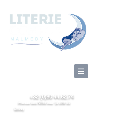
Log In
+32 (0)80 44.82.74
Avenue des Alliés 98b (à côté du
Quick)