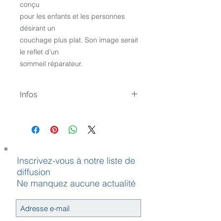
conçu
pour les enfants et les personnes 
désirant un
couchage plus plat. Son image serait 
le reflet d’un
sommeil réparateur.
Infos
· Housse extérieure: tissu uni 100%
coton (sanfor).
Fermeture à glissière.
· Housse intérieure: 50% coton, 50%
polyester.
Inscrivez-vous à notre liste de
· Garnissage: fibre vierge creuse,
diffusion
cardée 100% polyester.
Ne manquez aucune actualité
Fibre Ergotex. Couchage plat.
· Lavage: 60º.