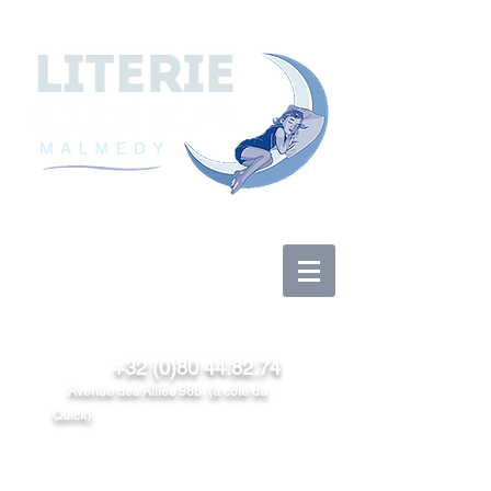
Log In
+32 (0)80 44.82.74
Avenue des Alliés 98b (à côté du
Quick)