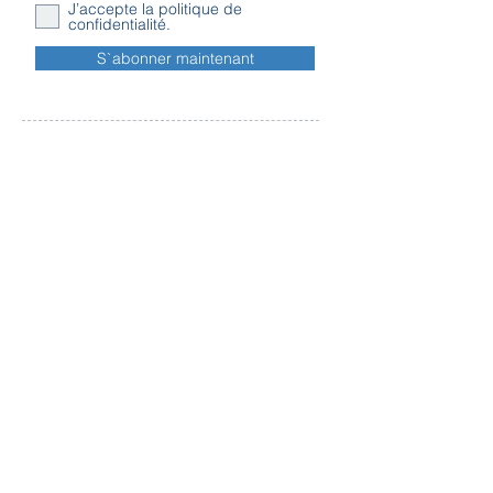
J’accepte la politique de
confidentialité.
S`abonner maintenant
Contact
Horaires
Adresse
d'ouverture
Inscription
Message - mailing
Newsletter
Conditions
générales
Règlement en ligne des litiges
Traitement
des données personnelles
Droit de rétractation - Formulaire