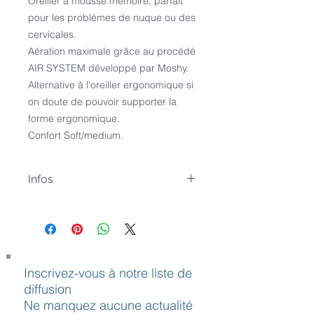
Oreiller à mousse mémoire, parfait 
pour les problèmes de nuque ou des 
cervicales. 
Aération maximale grâce au procédé 
AIR SYSTEM développé par Moshy.
Alternative à l'oreiller ergonomique si 
on doute de pouvoir supporter la 
forme ergonomique.
Confort Soft/medium.
Infos
CONFORT STANDARD (soft)
Oreiller de mousse PU à absorption
d’énergie, constituée de cellules
ouvertes
micro-aérées, à base d’huile
Inscrivez-vous à notre liste de
végétale. Produit
diffusion
renouvelable et respectueux de
Ne manquez aucune actualité
l’environnement.