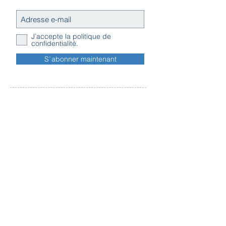
COMPOSITION:
• Housse extérieure: tissu piqué
100% coton (sanfor).
J’accepte la politique de
• Housse intérieure: tissu uni 100%
confidentialité.
coton.
S`abonner maintenant
• Garnissage: 100% polyuréthane
viscoélastique perforé
à base d´huile végétale.
Contact
Horaires
Adresse
d'ouverture
Inscription
Message - mailing
Newsletter
Conditions
générales
Règlement en ligne des litiges
Traitement
des données personnelles