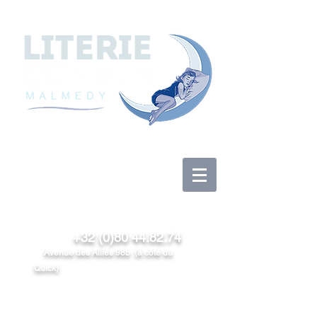
Log In
+32 (0)80 44.82.74
Avenue des Alliés 98b (à côté du
Quick)