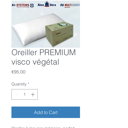
Oreiller PREMIUM
visco végétal
Price
€95.00
Quantity
*
Add to Cart