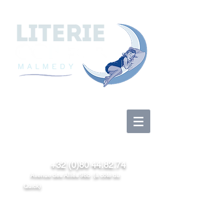
Log In
+32 (0)80 44.82.74
Avenue des Alliés 98b (à côté du
Quick)