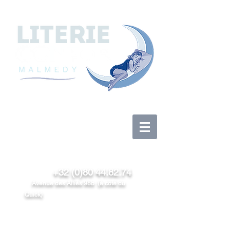
Log In
+32 (0)80 44.82.74
Avenue des Alliés 98b (à côté du
Quick)