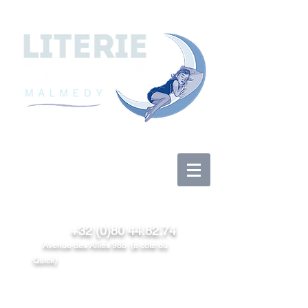
Log In
+32 (0)80 44.82.74
Avenue des Alliés 98b (à côté du
Quick)