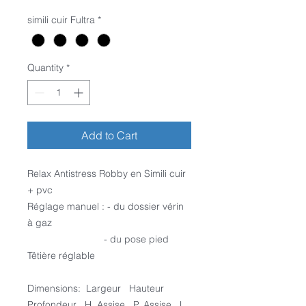
simili cuir Fultra
*
Quantity
*
Add to Cart
Relax Antistress Robby en Simili cuir
+ pvc
Réglage manuel : - du dossier vérin
à gaz
- du pose pied
Têtière réglable
Dimensions: Largeur Hauteur
Profondeur H. Assise P. Assise L.