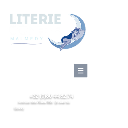
Log In
+32 (0)80 44.82.74
Avenue des Alliés 98b (à côté du
Quick)