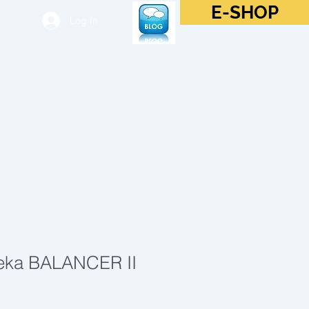
E-SHOP
Log In
eka BALANCER II