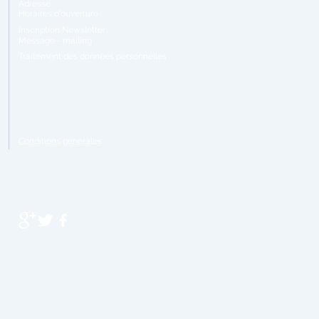
Adresse
Horaires
d'ouverture
Inscription Newsletter
Message - mailing
Traitement
des données personnelles
Conditions générales