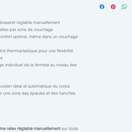
Articles sur comm
a
commander 2 sommie
La hauteur des pieds
23cm.
 dosseret réglable manuellement
8 lattes par zone de couchage
 confort optimal, même dans un couchage
re thermoplastique pour une flexibilité
le
ge individuel de la fermeté au niveau des
utien idéal et automatique du corps
pour une zone des épaules et des hanches
me relax réglable manuellement
sur toute