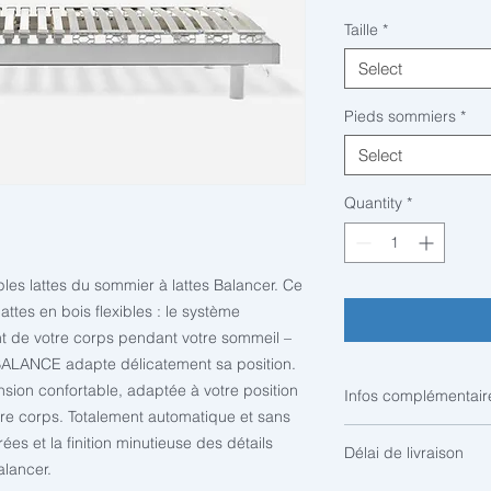
Taille
*
Select
Pieds sommiers
*
Select
Quantity
*
les lattes du sommier à lattes Balancer. Ce
ttes en bois flexibles : le système
de votre corps pendant votre sommeil –
TriBALANCE adapte délicatement sa position.
sion confortable, adaptée à votre position
Infos complémentair
re corps. Totalement automatique et sans
Les sommiers en deu
es et la finition minutieuse des détails
Délai de livraison
livrés de série avec
alancer.
Si vous ne souhaitez