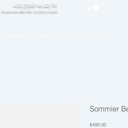
+32 (0)80 44.82.74
venue des Alliés 98b (à côté du Quick)
NOS PRODUITS
PROMOS/News
CONTACT
PROS
Sommier B
Price
€495.00