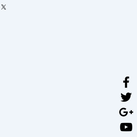
nde, livré sous 4 à
6 semaines
rs d'une personne.
 des sommiers "sur pieds" est de