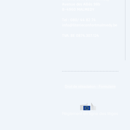
Avenue des Alliés 98b
B-4960 MALMEDY
Tel :
080/ 44 82 74
info@literieconfortmalmedy.be
TVA: BE 0874.307.124
Droit de rétractation - Formulaire
Règlement en ligne des litiges