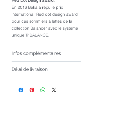
Red Dot Design award
:
En 2016 Beka a reçu le prix
international ‘Red dot design award’
pour ces sommiers à lattes de la
collection Balancer avec le systeme
unique TriBALANCE.
Infos complémentaires
Les sommiers en deux parties (140-
Délai de livraison
160-180-200) sont livrés de série
avec 2 pieds médians.
Articles sur comm
ande, livré sous
Si vous ne souhaitez pas de pieds
4 à
6 semaines
médians, il faut commander 2
sommiers d'une personne.
La hauteur des pieds des sommiers
Inscrivez-vous à notre liste de
"sur pieds" est de 23cm.
diffusion
Ne manquez aucune actualité