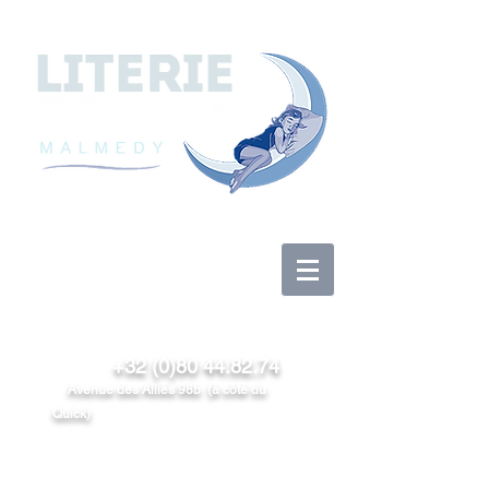
Log In
+32 (0)80 44.82.74
Avenue des Alliés 98b (à côté du
Quick)