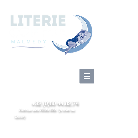
Log In
+32 (0)80 44.82.74
Avenue des Alliés 98b (à côté du
Quick)