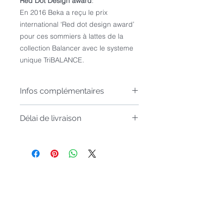
Red Dot Design award
:
En 2016 Beka a reçu le prix
international ‘Red dot design award’
pour ces sommiers à lattes de la
collection Balancer avec le systeme
unique TriBALANCE.
Infos complémentaires
Les sommiers en deux parties (140-
Délai de livraison
160-180-200) sont livrés de série
avec 2 pieds médians.
Articles sur comm
ande, livré sous
Si vous ne souhaitez pas de pieds
4 à
6 semaines
médians, il faut commander 2
sommiers d'une personne.
La hauteur des pieds des sommiers
Inscrivez-vous à notre liste de
"sur pieds" est de 23cm.
diffusion
Ne manquez aucune actualité