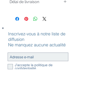
Délai de livraison
Article uniquement sur commande,
livré sous 4 à 6 semaines
Inscrivez-vous à notre liste de
diffusion
Ne manquez aucune actualité
J’accepte la politique de
confidentialité.
S`abonner maintenant
Contact
Horaires
Adresse