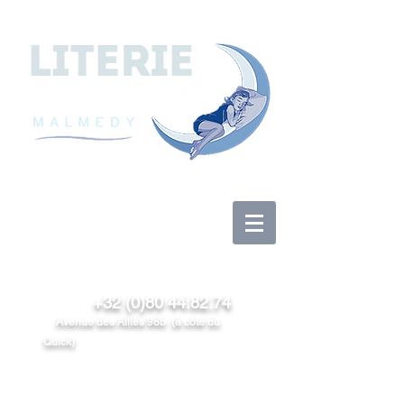
Log In
+32 (0)80 44.82.74
Avenue des Alliés 98b (à côté du
Quick)