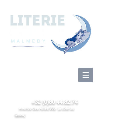
Log In
+32 (0)80 44.82.74
Avenue des Alliés 98b (à côté du
Quick)