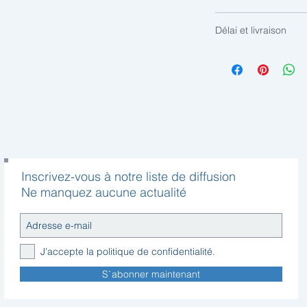
Complétez votre Bo
Délai et livraison
1. un box Beka
2. les pieds Beka
Cet article est
uniqu
le délai est de l'ord
3. le colori du tiss
suivant la catégori
4. votre matelas
Inscrivez-vous à notre liste de diffusion
Ne manquez aucune actualité
J’accepte la politique de confidentialité.
S`abonner maintenant