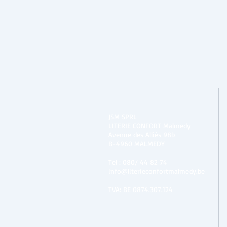
JSM SPRL
LITERIE CONFORT Malmedy
Avenue des Alliés 98b
B-4960 MALMEDY
Tel :
080/ 44 82 74
info@literieconfortmalmedy.be
TVA: BE 0874.307.124