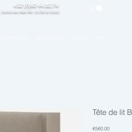
+32 (0)80 44.82.74
venue des Alliés 98b (à côté du Quick)
NOS PRODUITS
PROMOS/News
CONTACT
PROS
Tête de lit 
Price
€560.00