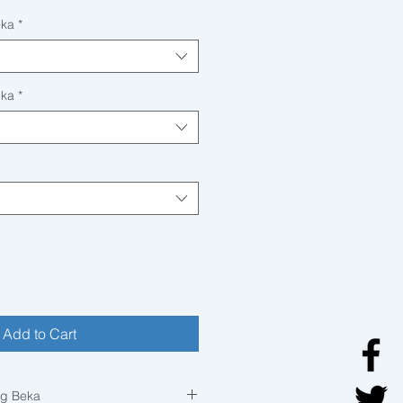
eka
*
eka
*
Add to Cart
ng Beka