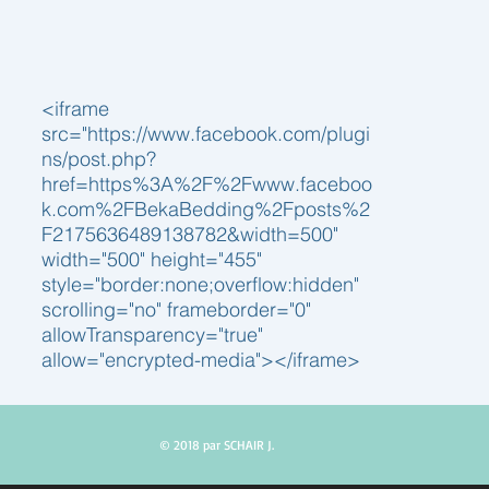
<iframe
src="https://www.facebook.com/plugi
ns/post.php?
href=https%3A%2F%2Fwww.faceboo
k.com%2FBekaBedding%2Fposts%2
F2175636489138782&width=500"
width="500" height="455"
style="border:none;overflow:hidden"
scrolling="no" frameborder="0"
allowTransparency="true"
allow="encrypted-media"></iframe>
© 2018 par SCHAIR J.