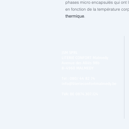
phases micro encapsulés qui ont l
en fonction de la température cor
thermique
.
JSM SPRL
LITERIE CONFORT Malmedy
Avenue des Alliés 98b
B-4960 MALMEDY
Tel :
080/ 44 82 74
info@literieconfortmalmedy.be
TVA: BE 0874.307.124