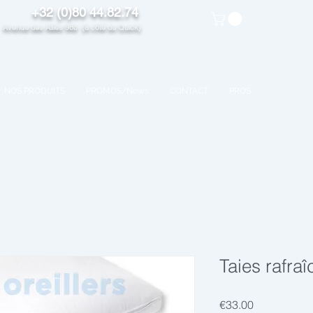
+32 (0)80 44.82.74
venue des Alliés 98b (à côté du Quick)
NOS PRODUITS
PROMOS/News
CONTACT
PROS
Taies rafra
Price
€33.00