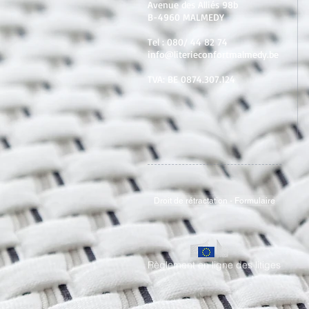
Avenue des Alliés 98b
B-4960 MALMEDY
Tel :
080/ 44 82 74
info@literieconfortmalmedy.be
TVA: BE 0874.307.124
Droit de rétractation - Formulaire
Règlement en ligne des litiges