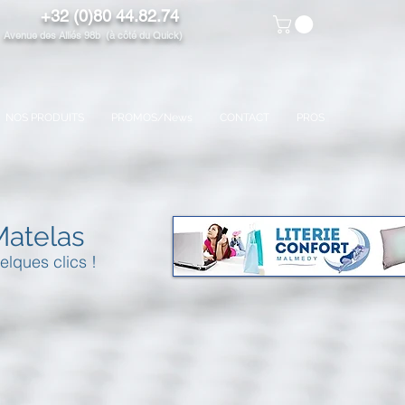
+32 (0)80 44.82.74
venue des Alliés 98b (à côté du Quick)
NOS PRODUITS
PROMOS/News
CONTACT
PROS
Matelas
elques clics !