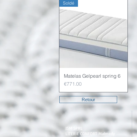
Soldé
Matelas Gelpearl spring 6
Quick View
Price
€771.00
Retour
JSM SPRL
LITERIE CONFORT Malmedy