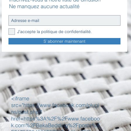
Ne manquez aucune actualité
J’accepte la politique de confidentialité.
S`abonner maintenant
<iframe
src="https://www.facebook.com/plugi
ns/post.php?
href=https%3A%2F%2Fwww.faceboo
k.com%2FBekaBedding%2Fposts%2