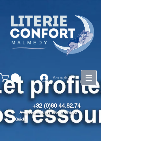
Anmelden
+32 (0)80 44.82.74
Avenue des Alliés 98b (à côté du
Quick)