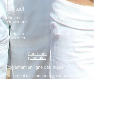
Contact
Horaires
Adresse
d'ouverture
Inscription
Message - mailing
Newsletter
Conditions
générales
Règlement en ligne des litiges
Traitement
des données personnelles
Droit de rétractation - Formulaire
JSM SPRL
LITERIE CONFORT Malmedy