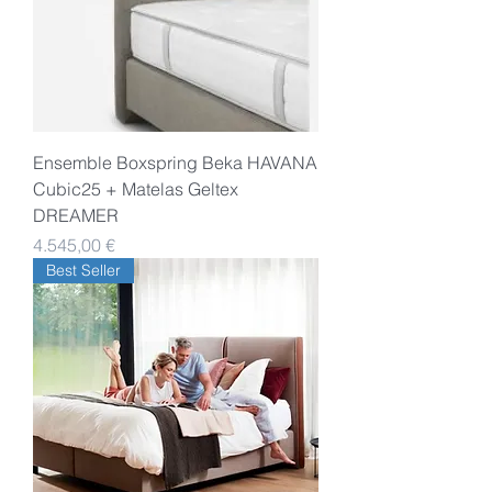
Ensemble Boxspring Beka HAVANA
Cubic25 + Matelas Geltex
DREAMER
Preis
4.545,00 €
Best Seller