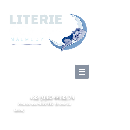
Anmelden
+32 (0)80 44.82.74
Avenue des Alliés 98b (à côté du
Quick)