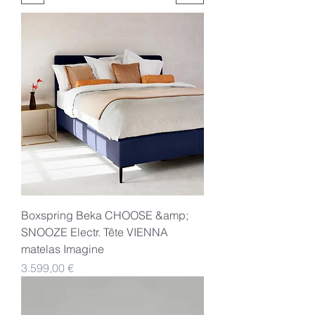
Boxspring Beka CHOOSE &amp;
SNOOZE Electr. Tête VIENNA
matelas Imagine
Preis
3.599,00 €