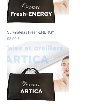
Sur-matelas Fresh-ENERGY
Preis
98,00 €