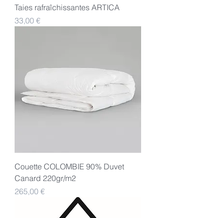
Taies rafraîchissantes ARTICA
Preis
33,00 €
Couette COLOMBIE 90% Duvet
Canard 220gr/m2
Preis
265,00 €