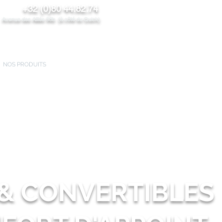
+32 (0)80 44.82.74
venue des Alliés 98b (à côté du Quick)
NOS PRODUITS
PROMOS/News
CONTACT
PROS
 & CONVERTIBLES