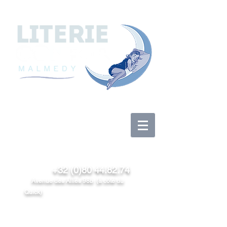
Anmelden
+32 (0)80 44.82.74
Avenue des Alliés 98b (à côté du
Quick)