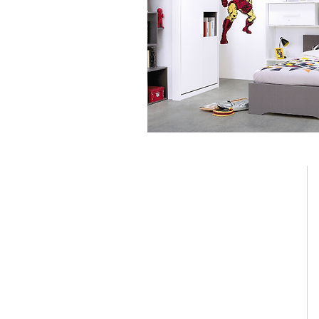
JSM SPRL
LITERIE CONFORT Malmedy
Avenue des Alliés 98b
B-4960 MALMEDY
Tel :
080/ 44 82 74
info@literieconfortmalmedy.be
TVA: BE 0874.307.124