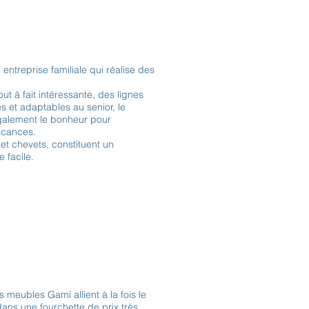
entreprise familiale qui réalise des
t à fait intéressante, des lignes
 et adaptables au senior, le
lement le bonheur pour
acances.
 et chevets, constituent un
 facile.
s meubles Gami allient à la fois le
 dans une fourchette de prix très