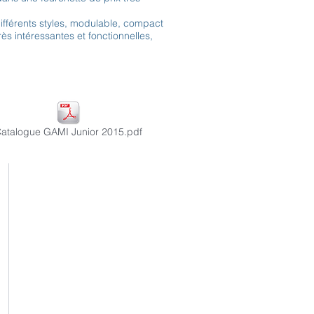
fférents styles, modulable, compact
ès intéressantes et fonctionnelles,
atalogue GAMI Junior 2015.pdf
Contact
Adresse
Horaires
d'ouverture
Inscription Newsletter
Message - mailing
Traitement
des données personnelles