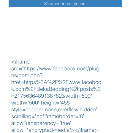
S`abonner maintenant
<iframe
src="https://www.facebook.com/plugi
ns/post.php?
href=https%3A%2F%2Fwww.faceboo
k.com%2FBekaBedding%2Fposts%2
F2175636489138782&width=500"
width="500" height="455"
style="border:none;overflow:hidden"
scrolling="no" frameborder="0"
allowTransparency="true"
allow="encrypted-media"></iframe>