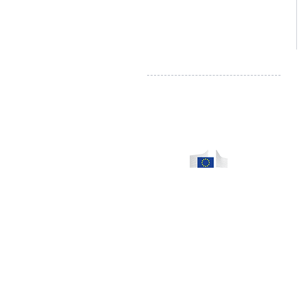
Droit de rétractation - Formulaire
Règlement en ligne des litiges