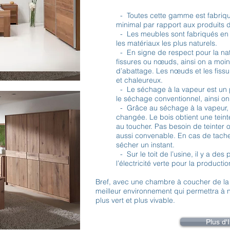
- Toutes cette gamme est fabriqué
minimal par rapport aux produits d
- Les meubles sont fabriqués en bo
les matériaux les plus naturels.
- En signe de respect pour la nat
fissures ou nœuds, ainsi on a moi
d’abattage. Les nœuds et les fiss
et chaleureux.
- Le séchage à la vapeur est un 
le séchage conventionnel, ainsi on
- Grâce au séchage à la vapeur, la
changée. Le bois obtient une teint
au toucher. Pas besoin de teinter o
aussi convenable. En cas de tache, 
sécher un instant.
- Sur le toit de l’usine, il y a de
l’électricité verte pour la produc
Bref, avec une chambre à coucher de la 
meilleur environnement qui permettra à 
plus vert et plus vivable.
Plus d'