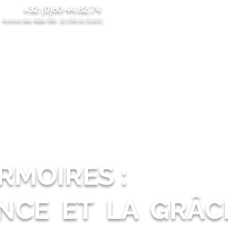
+32 (0)80 44.82.74
venue des Alliés 98b (à côté du Quick)
NOS PRODUITS
PROMOS/News
CONTACT
PROS
ARMOIRES :
ANCE ET LA GRÂC