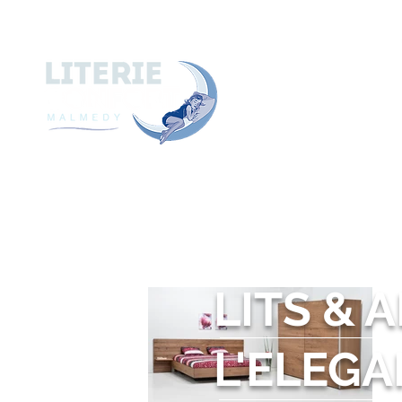
A
ACCUEIL
A PROPOS de
LITS & 
L'ELEG