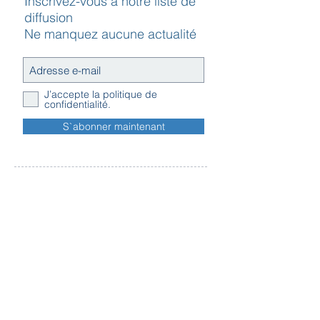
Inscrivez-vous à notre liste de
4. Choisissez votre matelas
diffusion
Ne manquez aucune actualité
J’accepte la politique de
confidentialité.
S`abonner maintenant
Contact
Horaires
Adresse
d'ouverture
Inscription
Message - mailing
Newsletter
Conditions
générales