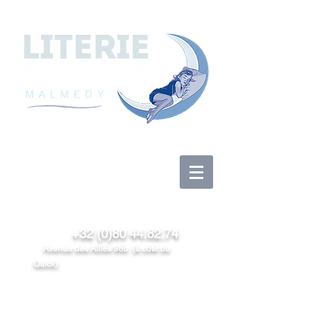
Anmelden
+32 (0)80 44.82.74
Avenue des Alliés 98b (à côté du
Quick)