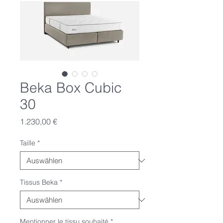
Beka Box Cubic
30
Preis
1.230,00 €
Taille
*
Tissus Beka
*
Mentionner le tissu souhaité
*