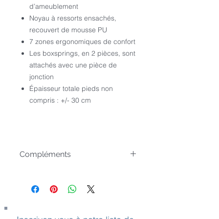
d’ameublement
Noyau à ressorts ensachés,
recouvert de mousse PU
7 zones ergonomiques de confort
Les boxsprings, en 2 pièces, sont
attachés avec une pièce de
jonction
Épaisseur totale pieds non
compris : +/- 30 cm
Compléments
Composez votre Boxspring en
choisissant une :
1. une tête de lit Beka
2. les pieds Beka
3. indiquez le colori du tissu souhaité