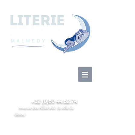
Anmelden
+32 (0)80 44.82.74
Avenue des Alliés 98b (à côté du
Quick)