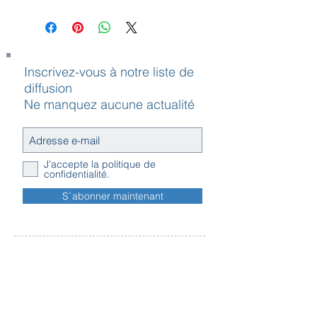
Composez votre Boxspring en
choisissant une :
1. une tête de lit Beka
2. les pieds Beka
3. indiquez le colori du tissu souhaité
Inscrivez-vous à notre liste de
4. Choisissez votre matelas
diffusion
Ne manquez aucune actualité
J’accepte la politique de
confidentialité.
S`abonner maintenant
Contact
Horaires
Adresse
d'ouverture