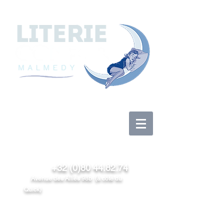
Anmelden
+32 (0)80 44.82.74
Avenue des Alliés 98b (à côté du
Quick)