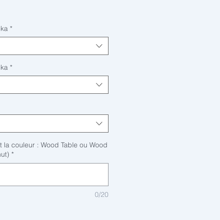
eka
*
eka
*
t la couleur : Wood Table ou Wood
ut)
*
0/20