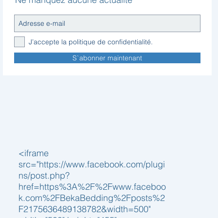
J’accepte la politique de confidentialité.
S`abonner maintenant
<iframe
src="https://www.facebook.com/plugi
ns/post.php?
href=https%3A%2F%2Fwww.faceboo
k.com%2FBekaBedding%2Fposts%2
F2175636489138782&width=500"