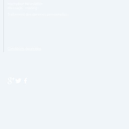
Inscription Newsletter
Message - mailing
Traitement
des données personnelles
Conditions générales