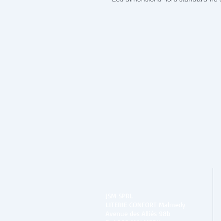
JSM SPRL
LITERIE CONFORT Malmedy
Avenue des Alliés 98b