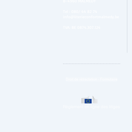
B-4960 MALMEDY
Tel :
080/ 44 82 74
info@literieconfortmalmedy.be
TVA: BE 0874.307.124
Droit de rétractation - Formulaire
Règlement en ligne des litiges