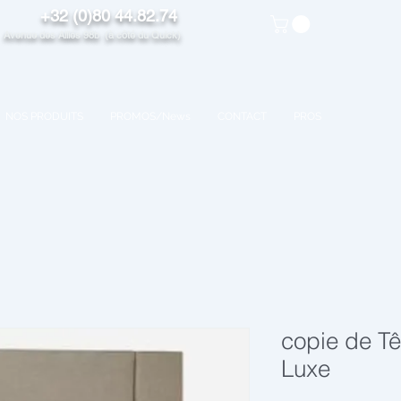
+32 (0)80 44.82.74
venue des Alliés 98b (à côté du Quick)
NOS PRODUITS
PROMOS/News
CONTACT
PROS
copie de Tê
Luxe