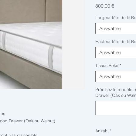
Preis
800,00 €
Largeur tête de lit B
Auswählen
Hauteur tête de lit B
Auswählen
Tissus Beka
*
Auswählen
Précisez le modèle e
Drawer (Oak ou Waln
ies
ood Drawer (Oak ou Walnut)
Anzahl
*
ont pas disponible.