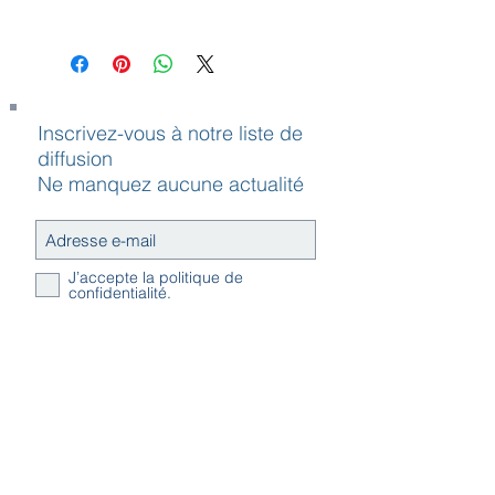
La contribution
environnementale Valumat est
comprise dans les prix affichés et est
obligatoire sur tous matelas et sur-
matelas :
Inscrivez-vous à notre liste de
matelas <120cm = 8,5€
diffusion
matelas >=120cm + 17€
Ne manquez aucune actualité
J’accepte la politique de
confidentialité.
S`abonner maintenant
Contact
Horaires
Adresse
d'ouverture