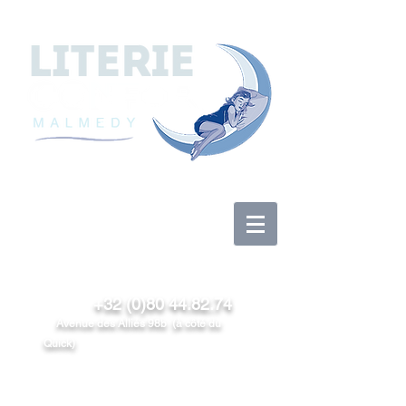
Anmelden
+32 (0)80 44.82.74
Avenue des Alliés 98b (à côté du
Quick)