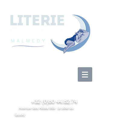
Anmelden
+32 (0)80 44.82.74
Avenue des Alliés 98b (à côté du
Quick)