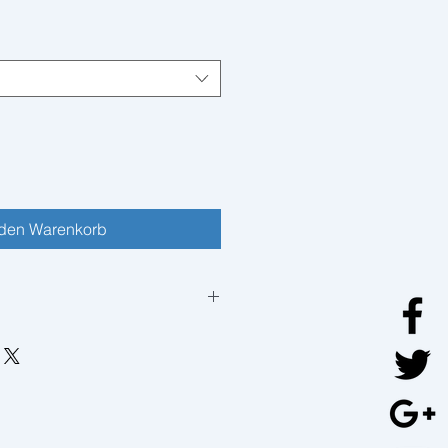
 den Warenkorb
 tissu uni 50% coton, 50%
 Fermeture à glissière.
 50% coton, 50% polyester.
vierge creuse, cardée 100%