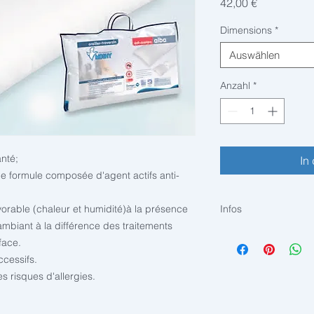
Preis
42,00 €
Dimensions
*
Auswählen
Anzahl
*
anté; 
In
le formule composée d'agent actifs anti-
orable (chaleur et humidité)à la présence 
Infos
ambiant à la différence des traitements 
COMPOSITION :
face.
• Housse extérieure:
ccessifs.
polyester.
s risques d'allergies.
Traitement sanitized.
• Housse intérieure:
• Garnissage: fibre 