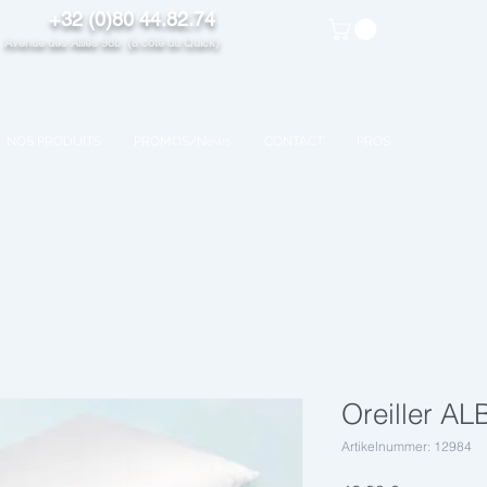
+32 (0)80 44.82.74
venue des Alliés 98b (à côté du Quick)
NOS PRODUITS
PROMOS/News
CONTACT
PROS
Oreiller AL
Artikelnummer: 12984