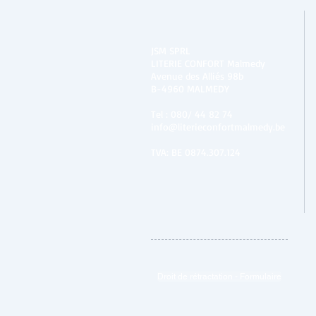
JSM SPRL
LITERIE CONFORT Malmedy
Avenue des Alliés 98b
B-4960 MALMEDY
Tel :
080/ 44 82 74
info@literieconfortmalmedy.be
TVA: BE 0874.307.124
Droit de rétractation - Formulaire