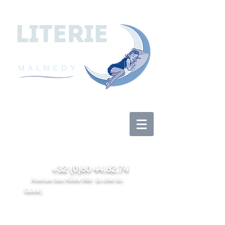
Anmelden
+32 (0)80 44.82.74
Avenue des Alliés 98b (à côté du
Quick)