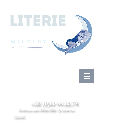
Anmelden
+32 (0)80 44.82.74
Avenue des Alliés 98b (à côté du
Quick)