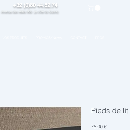
+32 (0)80 44.82.74
venue des Alliés 98b (à côté du Quick)
NOS PRODUITS
PROMOS/News
CONTACT
PROS
Pieds de li
Preis
75,00 €