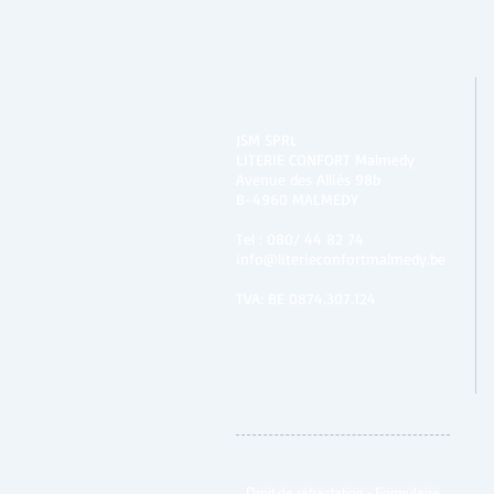
JSM SPRL
LITERIE CONFORT Malmedy
Avenue des Alliés 98b
B-4960 MALMEDY
Tel :
080/ 44 82 74
info@literieconfortmalmedy.be
TVA: BE 0874.307.124
Droit de rétractation - Formulaire