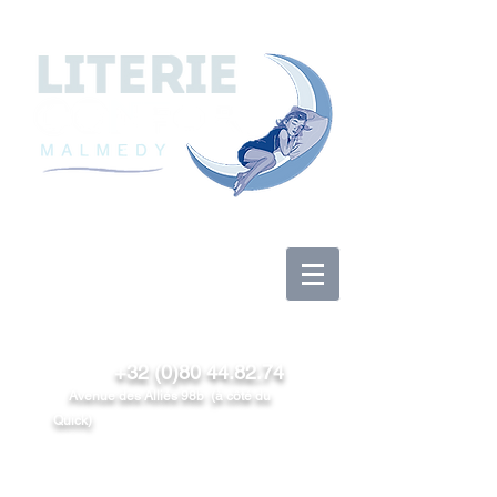
Anmelden
+32 (0)80 44.82.74
Avenue des Alliés 98b (à côté du
Quick)