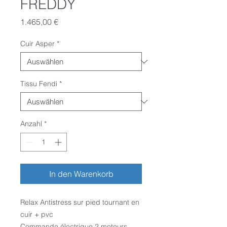
FREDDY
Preis
1.465,00 €
Cuir Asper
*
Tissu Fendi
*
Anzahl
*
In den Warenkorb
Relax Antistress sur pied tournant en
cuir + pvc
Commande électrique 2 moteurs