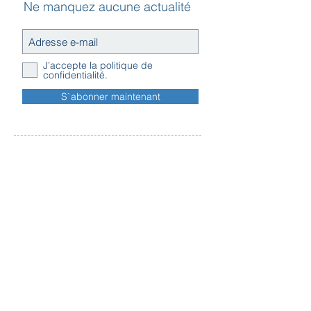
Ne manquez aucune actualité
J’accepte la politique de
confidentialité.
S`abonner maintenant
Contact
Horaires
Adresse
d'ouverture
Inscription
Message - mailing
Newsletter
Conditions
générales
Règlement en ligne des litiges