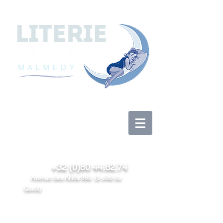
Anmelden
+32 (0)80 44.82.74
Avenue des Alliés 98b (à côté du
Quick)