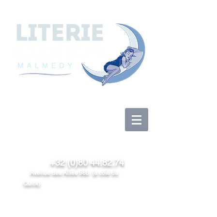
Anmelden
+32 (0)80 44.82.74
Avenue des Alliés 98b (à côté du
Quick)