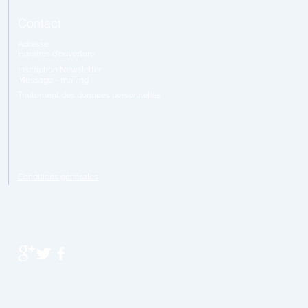
Contact
Adresse
Horaires
d'ouverture
Inscription Newsletter
Message - mailing
Traitement
des données personnelles
Conditions générales