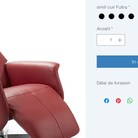
simili cuir Fultra
*
Anzahl
*
In
Délai de livraison
Article sur commande