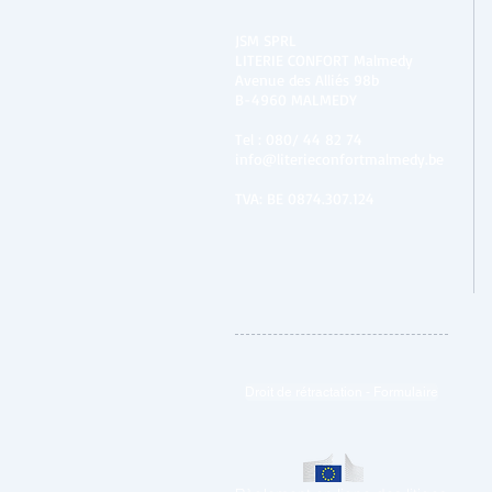
JSM SPRL
LITERIE CONFORT Malmedy
Avenue des Alliés 98b
B-4960 MALMEDY
Tel :
080/ 44 82 74
info@literieconfortmalmedy.be
TVA: BE 0874.307.124
Droit de rétractation - Formulaire