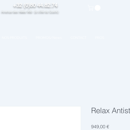
+32 (0)80 44.82.74
venue des Alliés 98b (à côté du Quick)
NOS PRODUITS
PROMOS/News
CONTACT
PROS
Relax Anti
Preis
949,00 €