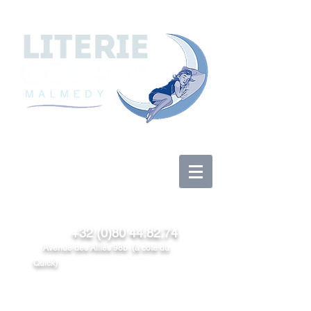
Anmelden
+32 (0)80 44.82.74
Avenue des Alliés 98b (à côté du
Quick)