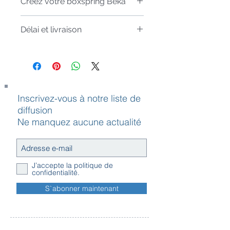
Créez votre boxspring Beka
Complétez votre Boxspring en
Délai et livraison
choisissant :
1. un box Beka
Cet article est
uniquement disponible
2. les pieds Beka
sur commande,
le délai est de l'ordre
de 6 semaines.
3. le colori du tissu Beka souhaité
(à inscrire suivant la catégorie)
4. votre matelas
Inscrivez-vous à notre liste de
diffusion
Ne manquez aucune actualité
J’accepte la politique de
confidentialité.
S`abonner maintenant