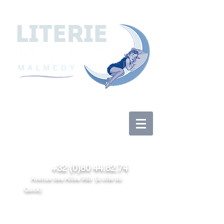
Anmelden
+32 (0)80 44.82.74
Avenue des Alliés 98b (à côté du
Quick)