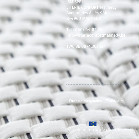
JSM SPRL
LITERIE CONFORT Malmedy
Avenue des Alliés 98b
B-4960 MALMEDY
Tel :
080/ 44 82 74
info@literieconfortmalmedy.be
TVA: BE 0874.307.124
Droit de rétractation - Formulaire
Règlement en ligne des litiges