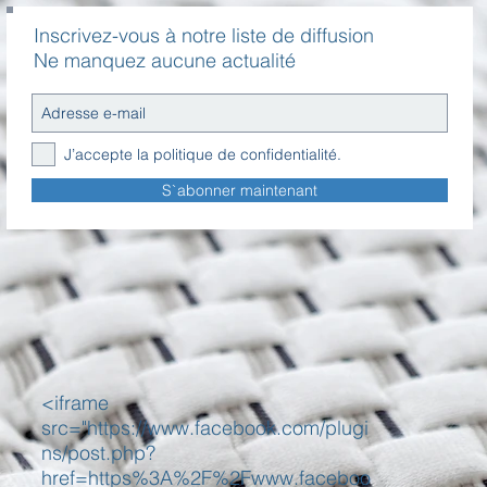
Inscrivez-vous à notre liste de diffusion
Ne manquez aucune actualité
J’accepte la politique de confidentialité.
S`abonner maintenant
<iframe
src="https://www.facebook.com/plugi
ns/post.php?
href=https%3A%2F%2Fwww.faceboo