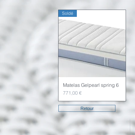
Soldé
Matelas Gelpearl spring 6
Schnellansicht
Preis
771,00 €
Retour