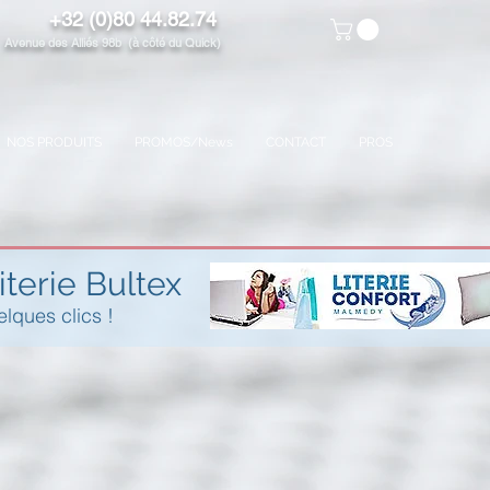
+32 (0)80 44.82.74
venue des Alliés 98b (à côté du Quick)
NOS PRODUITS
PROMOS/News
CONTACT
PROS
iterie Bultex
elques clics !