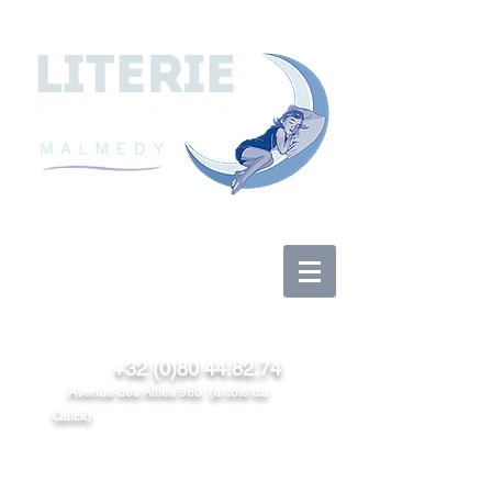
Anmelden
+32 (0)80 44.82.74
Avenue des Alliés 98b (à côté du
Quick)