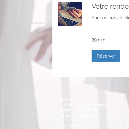
Votre rende
Pour un conseil li
30 min
Réserver
JSM SPRL
LITERIE CONFORT Malmedy
Avenue des Alliés 98b
B-4960 MALMEDY
Tel :
080/ 44 82 74