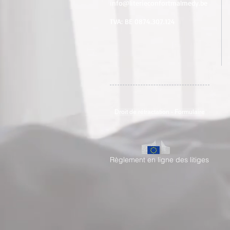
info@literieconfortmalmedy.be
TVA: BE 0874.307.124
Droit de rétractation - Formulaire
Règlement en ligne des litiges