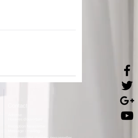
Contact
Adresse
Horaires
d'ouverture
Inscription Newsletter
Message - mailing
Traitement
des données personnelles