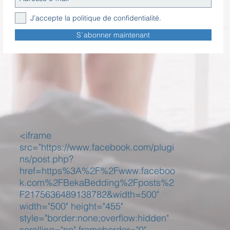
J’accepte la politique de confidentialité.
S`abonner maintenant
<iframe
src="https://www.facebook.com/plugi
ns/post.php?
href=https%3A%2F%2Fwww.faceboo
k.com%2FBekaBedding%2Fposts%2
F2175636489138782&width=500"
width="500" height="455"
style="border:none;overflow:hidden"
scrolling="no" frameborder="0"