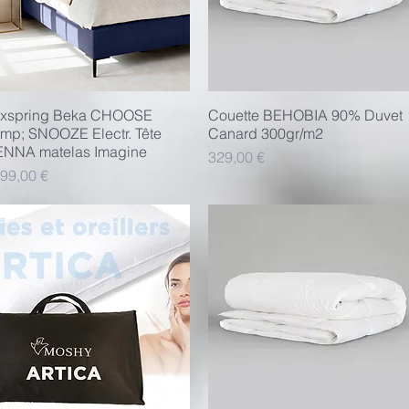
xspring Beka CHOOSE
Aperçu rapide
Couette BEHOBIA 90% Duvet
Aperçu rapide
mp; SNOOZE Electr. Tête
Canard 300gr/m2
ENNA matelas Imagine
Prix
329,00 €
x
599,00 €