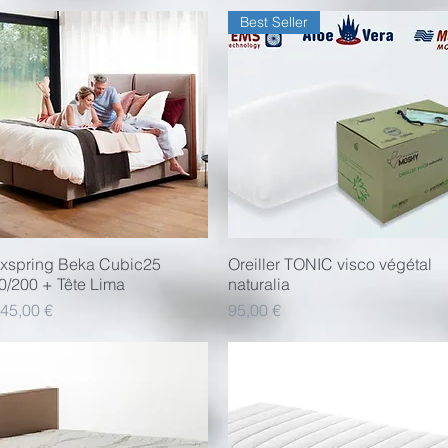
Best Seller
xspring Beka Cubic25
Aperçu rapide
Oreiller TONIC visco végétal
Aperçu rapide
0/200 + Tête Lima
naturalia
x
Prix
145,00 €
95,00 €