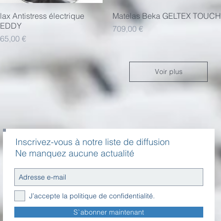
lax Antistress électrique
Aperçu rapide
Matelas Beka GELTEX TOUCH
Aperçu rapide
REDDY
Prix
709,00 €
x
465,00 €
Voir plus
Inscrivez-vous à notre liste de diffusion
Ne manquez aucune actualité
J’accepte la politique de confidentialité.
S`abonner maintenant