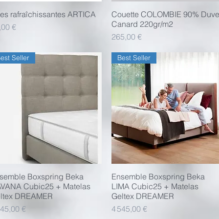
ies rafraîchissantes ARTICA
Aperçu rapide
Couette COLOMBIE 90% Duve
Aperçu rapide
Canard 220gr/m2
x
,00 €
Prix
265,00 €
est Seller
Best Seller
semble Boxspring Beka
Aperçu rapide
Ensemble Boxspring Beka
Aperçu rapide
VANA Cubic25 + Matelas
LIMA Cubic25 + Matelas
ltex DREAMER
Geltex DREAMER
x
Prix
545,00 €
4 545,00 €