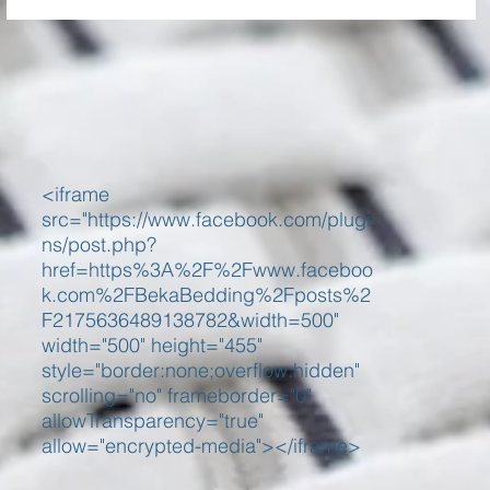
<iframe
src="https://www.facebook.com/plugi
ns/post.php?
href=https%3A%2F%2Fwww.faceboo
k.com%2FBekaBedding%2Fposts%2
F2175636489138782&width=500"
width="500" height="455"
style="border:none;overflow:hidden"
scrolling="no" frameborder="0"
allowTransparency="true"
allow="encrypted-media"></iframe>