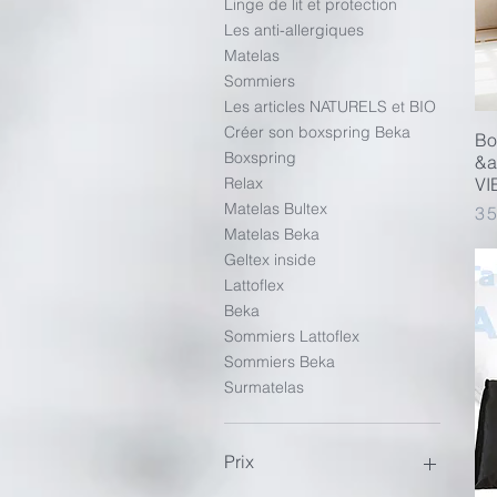
Linge de lit et protection
Les anti-allergiques
Matelas
Sommiers
Les articles NATURELS et BIO
Créer son boxspring Beka
Bo
Boxspring
&a
VI
Relax
Matelas Bultex
Pri
3 
Matelas Beka
Geltex inside
Lattoflex
Beka
Sommiers Lattoflex
Sommiers Beka
Surmatelas
Prix