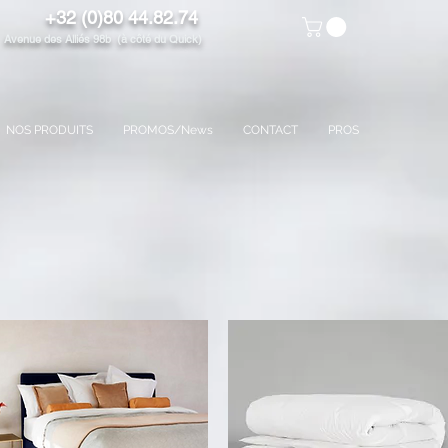
+32 (0)80 44.82.74
venue des Alliés 98b (à côté du Quick)
NOS PRODUITS
PROMOS/News
CONTACT
PROS