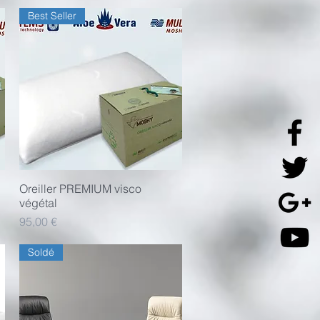
Best Seller
Oreiller PREMIUM visco
Aperçu rapide
végétal
Prix
95,00 €
Soldé