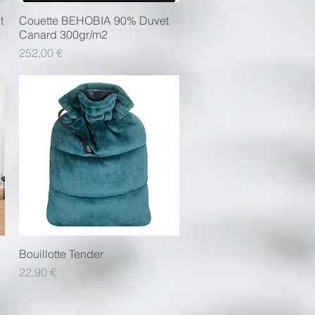
t
Couette BEHOBIA 90% Duvet
Aperçu rapide
Canard 300gr/m2
Prix
252,00 €
Bouillotte Tender
Aperçu rapide
Prix
22,90 €