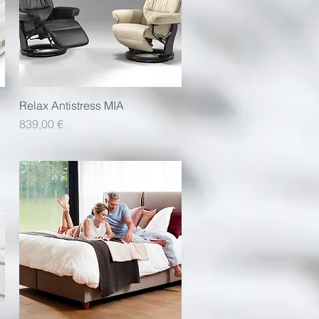
Relax Antistress MIA
Aperçu rapide
Prix
839,00 €