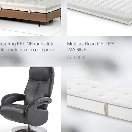
xspring FELINE (sans tête
Aperçu rapide
Matelas Beka GELTEX
Aperçu rapide
 lit - matelas non compris)
IMAGINE
x
Prix
4,00 €
508,00 €