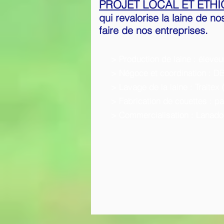
PROJET LOCAL ET ETH
qui revalorise la laine de no
faire de nos entreprises.
> Production de laine : éleveu
> Négoce et coordination : DBC
> Lavage de la laine : Traitex 
> Fabrication de couettes : pa
> Commercialisation : Lanado