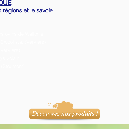
IQUE
s régions et le savoir-
rs ovins de Wallonie
wool s.a. (Verviers)
(Verviers)
ys voisin
 (Stoumont)