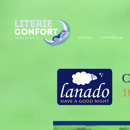
A
ACCUEIL
A PROPOS de
C
1