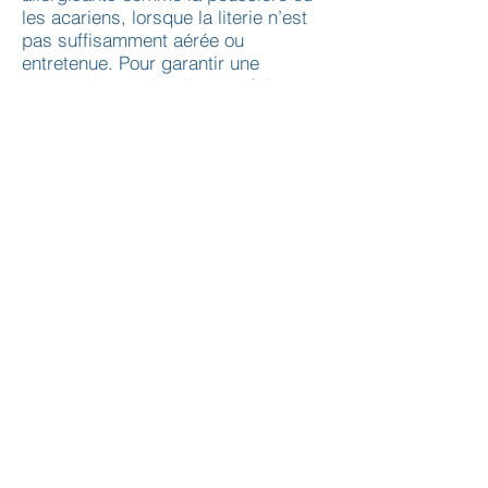
les acariens, lorsque la literie n’est
pas suffisamment aérée ou
entretenue. Pour garantir une
propreté et une hygiène parfaites,
les plumes et duvet Pyrenex
subissent plusieurs lavages avant
d’être stérilisés en étuve à plus de
100°. Le duvet devient ainsi
hypoallergénique. A la fin du
procédé, le produit final a atteint un
niveau de propreté très élevé.
En réalité, les garnissages par
plumes et duvet évacuent bien
mieux l’humidité que le polyester et
présentent ainsi un terrain beaucoup
moins favorable au développement
des acariens. De plus, le mode de
tissage très serré de nos
enveloppes coton, initialement
destinées à contenir hermétiquement