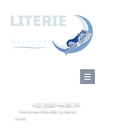
Se connecter
+32 (0)80 44.82.74
Avenue des Alliés 98b (à côté du
Quick)